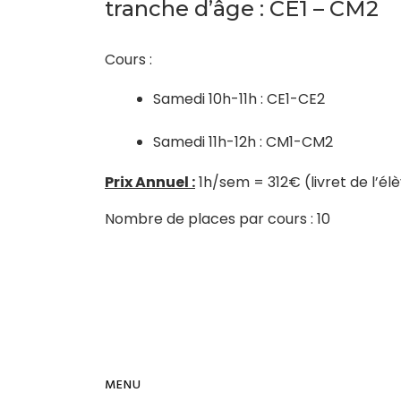
tranche d’âge : CE1 – CM2
Cours :
Samedi 10h-11h : CE1-CE2
Samedi 11h-12h : CM1-CM2
Prix Annuel :
1h/sem = 312€ (livret de l’élè
Nombre de places par cours : 10
MENU