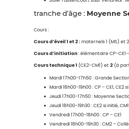
Salle Tassencourt sauf Vendredi : 
tranche d’âge :
Moyenne Se
Cours :
Cours d’éveil 1 et 2 :
maternels 1 (MS) et 
Cours d’initiation
: élémentaire CP-CE1
Cours technique 1
(CE2-CM1) et
2
(à par
Mardi 17h00-17h50 : Grande Sectio
Mardi 18h00-19h00 : CP – CE1, CE2 s
Jeudi 17h00-17h50 : Moyenne Secti
Jeudi 18h00-19h30 : CE2 si initié, CM
Vendredi 17h00-18h00 : CP – CE1
Vendredi 18h00-19h30 : CM2 – Coll