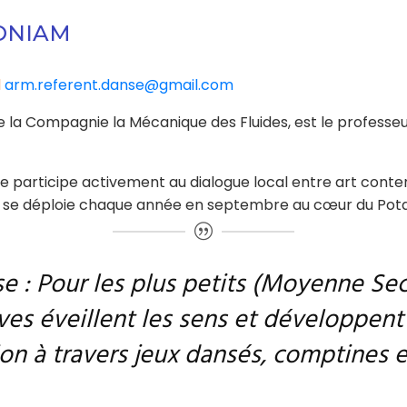
UONIAM
l
arm.referent.danse@gmail.com
de la Compagnie la Mécanique des Fluides, est le professe
lle participe activement au dialogue local entre art con
qui se déploie chaque année en septembre au cœur du Pota
anse : Pour les plus petits (Moyenne Se
ves éveillent les sens et développent 
ion à travers jeux dansés, comptines 