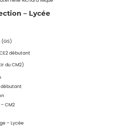
Maternelle Richard Mique
ction – Lycée
2 (GS)
-CE2 débutant
tir du CM2)
n
i débutant
on
1 – CM2
ège – Lycée