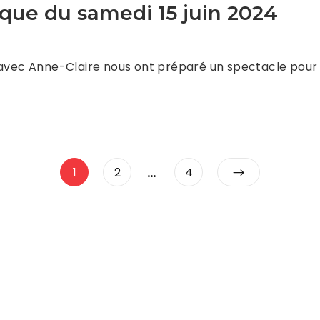
que du samedi 15 juin 2024
 avec Anne-Claire nous ont préparé un spectacle pour 
Navigation
…
Page
Page
Page
1
2
4
des
articles