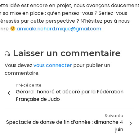
tte idée est encore en projet, nous avançons doucemen
r sa mise en place : qu’en pensez-vous ? Seriez-vous
téressés par cette perspective ? N’hésitez pas à nous
rire
amicale.richard.mique@gmail.com
Laisser un commentaire
Vous devez
vous connecter
pour publier un
commentaire.
Navigation
Précédente
Gérard : honoré et décoré par la Fédération
de
Française de Judo
l’article
Suivante
Spectacle de danse de fin d’année : dimanche 4
juin