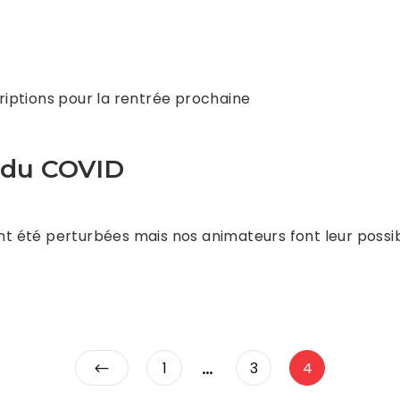
criptions pour la rentrée prochaine
s du COVID
ont été perturbées mais nos animateurs font leur possi
Navigation
…
Page
Page
Page
1
3
4
des